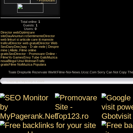
Total online:
1
Guests:
1
Users:
0
Director web
Optimizare
site
DauAnunturi.ro
Sentimente
Director
web linkuri si articole care iti mareste
traficul
Director web gratuit
Director Web
Seo
DanyDeeJaay - D-ale mele | Despre
mine | Altele..
Filme online
gratis
SeoDirector - Promovare Online -
Filme
Yo Games
Envy Tube Gals
Muzica
noua
Blogul Unui Motrean
Trafic
gratis
Filme Noi
Muzica Populara
Toate Drepturile Rezervate WwW.Filme-Noi-News.Ucoz.Com Sorry Can Not Copy The
Copyright MyCorp © 2026