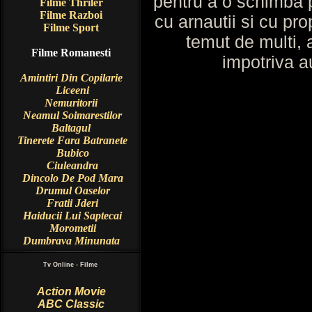
pentru a o schimba p
Filme Thriler
Filme Razboi
cu arnautii si cu prop
Filme Sport
temut de multi, a
Filme Romanesti
impotriva au
Amintiri Din Copilarie
Liceeni
Nemuritorii
Neamul Soimarestilor
Baltagul
Tinerete Fara Batranete
Bubico
Ciuleandra
Dincolo De Pod Mara
Drumul Oaselor
Fratii Jderi
Haiducii Lui Saptecai
Morometii
Dumbrava Minunata
Tv Online - Filme
Action Movie
ABC Classic