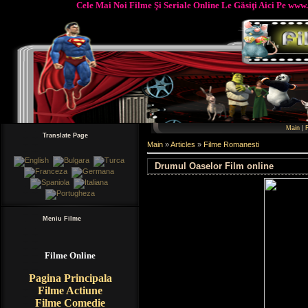
Cele Mai Noi Filme Şi Seriale Online Le Găsiţi Aici Pe www.Fil
Main
|
Translate Page
Main
»
Articles
»
Filme Romanesti
Drumul Oaselor Film online
Meniu Filme
Filme Online
Pagina Principala
Filme Actiune
Filme Comedie