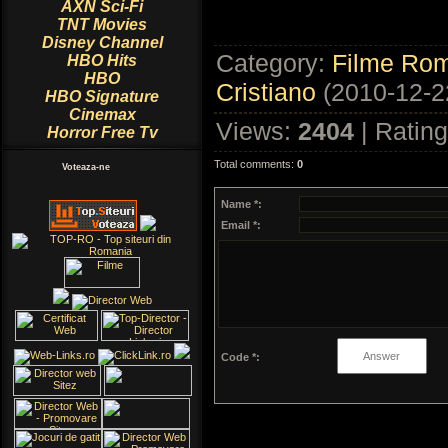
AXN Sci-Fi
TNT Movies
Disney Channel
Category
:
Filme Rom
HBO Hits
HBO
Cristiano
(2010-12-2
HBO Signature
Cinemax
Views
:
2404
|
Rating
Horror Free Tv
Total comments
:
0
Voteaza-ne
Name *:
Email *:
Code *: