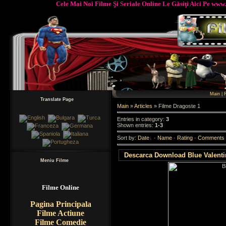
Cele Mai Noi Filme Şi Seriale Online Le Găsiţi Aici Pe www.Fil
Main
|
R
Translate Page
Main
»
Articles
» Filme Dragoste 1
Entries in category
:
3
Shown entries
:
1-3
Sort by
:
Date
·
Name
·
Rating
·
Comments
Descarca Download Blue Valentin
Meniu Filme
Filme Online
Pagina Principala
Filme Actiune
Filme Comedie