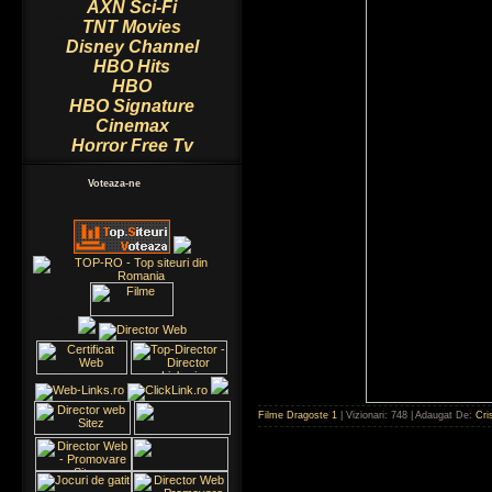
AXN Sci-Fi
TNT Movies
Disney Channel
HBO Hits
HBO
HBO Signature
Cinemax
Horror Free Tv
Voteaza-ne
Filme Dragoste 1
| Vizionari: 748 | Adaugat De:
Cri