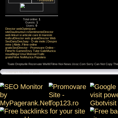
Total online:
1
Guests:
1
Users:
0
Director web
Optimizare
site
DauAnunturi.ro
Sentimente
Director
web linkuri si articole care iti mareste
traficul
Director web gratuit
Director Web
Seo
DanyDeeJaay - D-ale mele | Despre
mine | Altele..
Filme online
gratis
SeoDirector - Promovare Online -
Filme
Yo Games
Envy Tube Gals
Muzica
noua
Blogul Unui Motrean
Trafic
gratis
Filme Noi
Muzica Populara
Toate Drepturile Rezervate WwW.Filme-Noi-News.Ucoz.Com Sorry Can Not Copy The
Copyright MyCorp © 2026