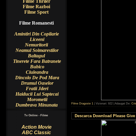
Filme Thriler
Filme Razboi
Filme Sport
Filme Romanesti
Amintiri Din Copilarie
Liceeni
Nemuritorii
Neamul Soimarestilor
Baltagul
Tinerete Fara Batranete
Bubico
Ciuleandra
Dincolo De Pod Mara
Drumul Oaselor
Fratii Jderi
Haiducii Lui Saptecai
Morometii
Filme Dragoste 1
| Vizionari: 922 | Adaugat De:
Cri
Dumbrava Minunata
Descarca Download Please Give ( 
Tv Online - Filme
Action Movie
ABC Classic