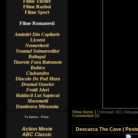
Filme Thriler
Filme Razboi
Filme Sport
Filme Romanesti
Amintiri Din Copilarie
Liceeni
Nemuritorii
Neamul Soimarestilor
Baltagul
Tinerete Fara Batranete
Bubico
Ciuleandra
Dincolo De Pod Mara
Drumul Oaselor
Fratii Jderi
Haiducii Lui Saptecai
Morometii
Dumbrava Minunata
Filme Horror 1
| Vizionari: 821 | Adaug
Commentarii (1)
Tv Online - Filme
Descarca The Cave ( Peste
Action Movie
ABC Classic