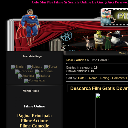
Cele Mai Noi Filme Şi Seriale Online Le Găsiţi Aici Pe www.Fil
Main
|
R
Translate Page
Main
»
Articles
» Filme Horror 1
Entries in category
:
19
Shown entries
:
1-10
Sort by
:
Date
·
Name
·
Rating
·
Comments
Descarca Film Gratis Downl
Meniu Filme
Filme Online
Pagina Principala
Filme Actiune
Filme Comedie