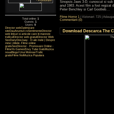
Sinopsis:Jaws 3-D, cunoscut si sub 
anul 1983. Acest film a fost regizat 
Peter Benchley si Carl Gootlieb....
Filme Horror 1
| Vizionari: 725 | Adaug
Total online:
1
Commentarii (0)
Guests:
1
Users:
0
Director web
Optimizare
Download Descarca The Ce
site
DauAnunturi.ro
Sentimente
Director
web linkuri si articole care iti mareste
traficul
Director web gratuit
Director Web
Seo
DanyDeeJaay - D-ale mele | Despre
mine | Altele..
Filme online
gratis
SeoDirector - Promovare Online -
Filme
Yo Games
Envy Tube Gals
Muzica
noua
Blogul Unui Motrean
Trafic
gratis
Filme Noi
Muzica Populara